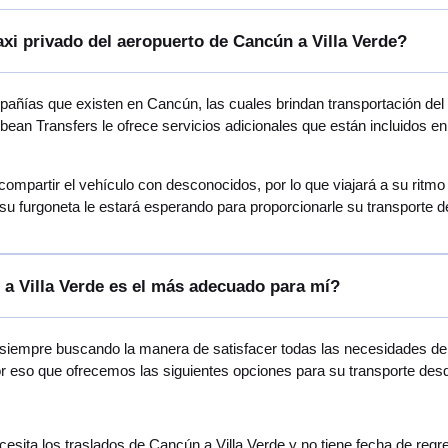
axi privado del aeropuerto de Cancún a Villa Verde?
ías que existen en Cancún, las cuales brindan transportación del a
bean Transfers le ofrece servicios adicionales que están incluidos 
 compartir el vehículo con desconocidos, por lo que viajará a su rit
u furgoneta le estará esperando para proporcionarle su transporte d
a Villa Verde es el más adecuado para mí?
 siempre buscando la manera de satisfacer todas las necesidades de v
or eso que ofrecemos las siguientes opciones para su transporte desd
necesita los traslados de Cancún a Villa Verde y no tiene fecha de reg