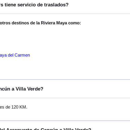
s tiene servicio de traslados?
 otros destinos de la Riviera Maya como:
laya del Carmen
ncún a Villa Verde?
e es de 120 KM.
del Aeropuerto de Cancún a Villa Verde?