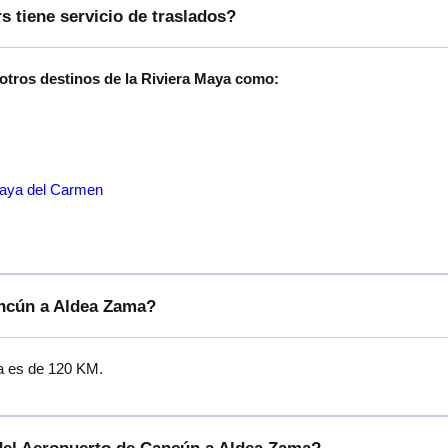
s tiene servicio de traslados?
 otros destinos de la Riviera Maya como:
laya del Carmen
ancún a Aldea Zama?
a es de 120 KM.
 del Aeropuerto de Cancún a Aldea Zama?