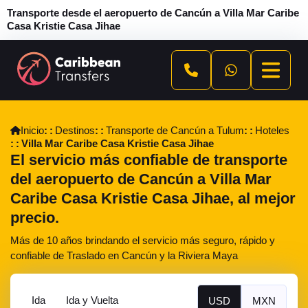
Transporte desde el aeropuerto de Cancún a Villa Mar Caribe
Casa Kristie Casa Jihae
Inicio
Destinos
Transporte de Cancún a Tulum
Hoteles
Villa Mar Caribe Casa Kristie Casa Jihae
El servicio más confiable de transporte
del aeropuerto de Cancún a Villa Mar
Caribe Casa Kristie Casa Jihae, al mejor
precio.
Más de 10 años brindando el servicio más seguro, rápido y
confiable de Traslado en Cancún y la Riviera Maya
Ida
Ida y Vuelta
USD
MXN