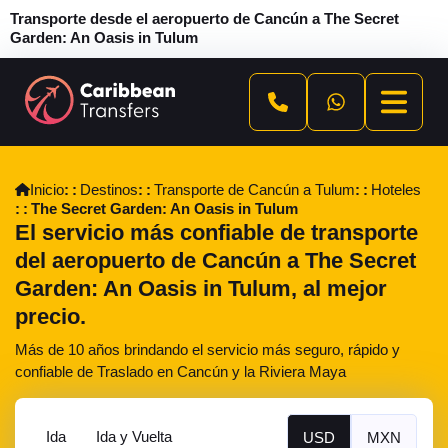
Transporte desde el aeropuerto de Cancún a The Secret
Garden: An Oasis in Tulum
Inicio
Destinos
Transporte de Cancún a Tulum
Hoteles
The Secret Garden: An Oasis in Tulum
El servicio más confiable de transporte
del aeropuerto de Cancún a The Secret
Garden: An Oasis in Tulum, al mejor
precio.
Más de 10 años brindando el servicio más seguro, rápido y
confiable de Traslado en Cancún y la Riviera Maya
Ida
Ida y Vuelta
USD
MXN