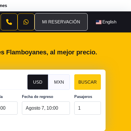
anes
MI RESERVACIÓN
English
es Flamboyanes, al mejor precio.
USD
MXN
BUSCAR
da
Fecha de regreso
Pasajeros