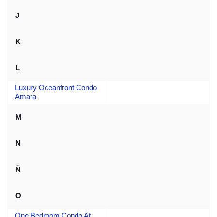
J
K
L
Luxury Oceanfront Condo
Amara
M
N
Ñ
O
One Bedroom Condo At